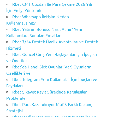
Rbet CMT Cüzdan İle Para Çekme 2026 Yılı
İçin En İyi Yöntemler
Rbet Whatsapp İletişim Neden
Kullanmalısınız?
Rbet Yatırım Bonusu Nasıl Alınır? Yeni
Kullanıcılara Sunulan Fırsatlar
Rbet 7/24 Destek Üyelik Avantajları ve Destek
Hizmeti
Rbet Güncel Giriş Yeni Başlayanlar İçin İpuçları
ve Öneriler
Rbet’da Hangi Slot Oyunları Var? Oyunların
Özellikleri ve
Rbet Telegram Yeni Kullanıcılar İçin İpuçları ve
Faydaları
Rbet Şikayet Kayıt Sürecinde Karşılaşılan
Problemler
Rbet Para Kazandırıyor Mu? 3 Farklı Kazanç
Stratejisi
Rbet Hediye Bonusu 2026 Mart Avantajları ve