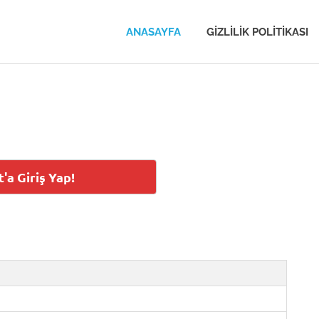
ANASAYFA
GIZLILIK POLITIKASI
t'a Giriş Yap!