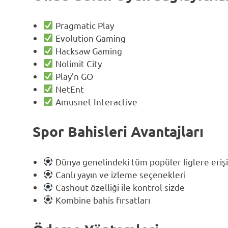
Pragmatic Play
Evolution Gaming
Hacksaw Gaming
Nolimit City
Play’n GO
NetEnt
Amusnet Interactive
Spor Bahisleri Avantajları
Dünya genelindeki tüm popüler liglere eriş
Canlı yayın ve izleme seçenekleri
Cashout özelliği ile kontrol sizde
Kombine bahis fırsatları