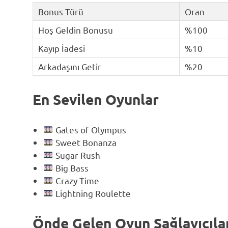
Bonus Türü
Oran
Hoş Geldin Bonusu
%100
Kayıp İadesi
%10
Arkadaşını Getir
%20
En Sevilen Oyunlar
Gates of Olympus
Sweet Bonanza
Sugar Rush
Big Bass
Crazy Time
Lightning Roulette
Önde Gelen Oyun Sağlayıcıla