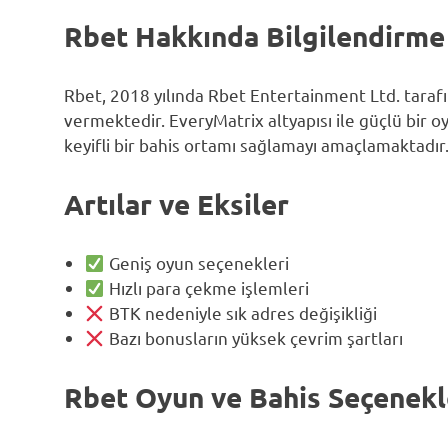
Rbet Hakkında Bilgilendirme
Rbet, 2018 yılında Rbet Entertainment Ltd. taraf
vermektedir. EveryMatrix altyapısı ile güçlü bir o
keyifli bir bahis ortamı sağlamayı amaçlamaktadır
Artılar ve Eksiler
Geniş oyun seçenekleri
Hızlı para çekme işlemleri
BTK nedeniyle sık adres değişikliği
Bazı bonusların yüksek çevrim şartları
Rbet Oyun ve Bahis Seçenekl