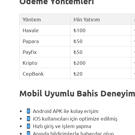
Ödeme Yöntemleri
Yöntem
Min Yatırım
Havale
₺100
Papara
₺50
Payfix
₺50
Kripto
₺200
CepBank
₺20
Mobil Uyumlu Bahis Deneyim
Android APK ile kolay erişim
iOS kullanıcıları için optimize edilmiş
Hızlı giriş ve işlem yapma
Anında bildirimlerle haberdar olun