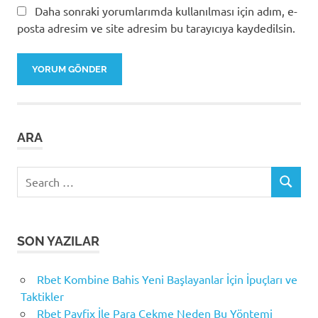
Daha sonraki yorumlarımda kullanılması için adım, e-
posta adresim ve site adresim bu tarayıcıya kaydedilsin.
ARA
Search
SEARCH
for:
SON YAZILAR
Rbet Kombine Bahis Yeni Başlayanlar İçin İpuçları ve
Taktikler
Rbet Payfix İle Para Çekme Neden Bu Yöntemi