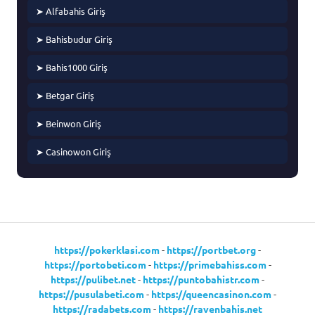
➤ Alfabahis Giriş
➤ Bahisbudur Giriş
➤ Bahis1000 Giriş
➤ Betgar Giriş
➤ Beinwon Giriş
➤ Casinowon Giriş
https://pokerklasi.com
-
https://portbet.org
-
https://portobeti.com
-
https://primebahiss.com
-
https://pulibet.net
-
https://puntobahistr.com
-
https://pusulabeti.com
-
https://queencasinon.com
-
https://radabets.com
-
https://ravenbahis.net