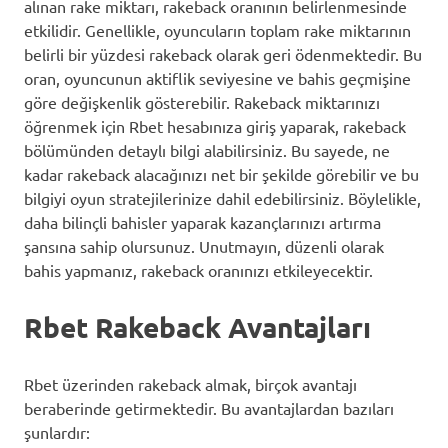
alınan rake miktarı, rakeback oranının belirlenmesinde
etkilidir. Genellikle, oyuncuların toplam rake miktarının
belirli bir yüzdesi rakeback olarak geri ödenmektedir. Bu
oran, oyuncunun aktiflik seviyesine ve bahis geçmişine
göre değişkenlik gösterebilir. Rakeback miktarınızı
öğrenmek için Rbet hesabınıza giriş yaparak, rakeback
bölümünden detaylı bilgi alabilirsiniz. Bu sayede, ne
kadar rakeback alacağınızı net bir şekilde görebilir ve bu
bilgiyi oyun stratejilerinize dahil edebilirsiniz. Böylelikle,
daha bilinçli bahisler yaparak kazançlarınızı artırma
şansına sahip olursunuz. Unutmayın, düzenli olarak
bahis yapmanız, rakeback oranınızı etkileyecektir.
Rbet Rakeback Avantajları
Rbet üzerinden rakeback almak, birçok avantajı
beraberinde getirmektedir. Bu avantajlardan bazıları
şunlardır: