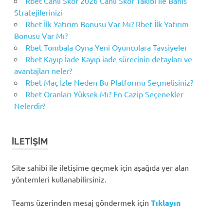
Rbet Canlı Skor 2026 Canlı Skor Takibi ile Bahis
Stratejilerinizi
Rbet İlk Yatırım Bonusu Var Mı? Rbet İlk Yatırım
Bonusu Var Mı?
Rbet Tombala Oyna Yeni Oyunculara Tavsiyeler
Rbet Kayıp İade Kayıp iade sürecinin detayları ve
avantajları neler?
Rbet Maç İzle Neden Bu Platformu Seçmelisiniz?
Rbet Oranları Yüksek Mı? En Cazip Seçenekler
Nelerdir?
İLETIŞIM
Site sahibi ile iletişime geçmek için aşağıda yer alan
yöntemleri kullanabilirsiniz.
Teams üzerinden mesaj göndermek için
Tıklayın