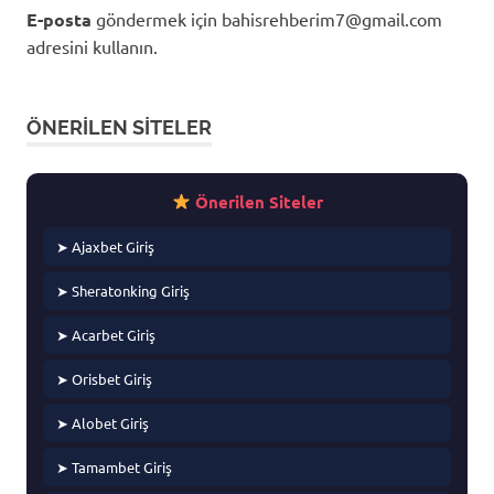
E-posta
göndermek için
bahisrehberim7@gmail.com
adresini kullanın.
ÖNERILEN SITELER
Önerilen Siteler
➤ Ajaxbet Giriş
➤ Sheratonking Giriş
➤ Acarbet Giriş
➤ Orisbet Giriş
➤ Alobet Giriş
➤ Tamambet Giriş