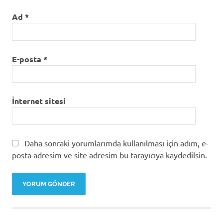
Ad
*
E-posta
*
İnternet sitesi
Daha sonraki yorumlarımda kullanılması için adım, e-
posta adresim ve site adresim bu tarayıcıya kaydedilsin.