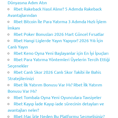
Dünyasına Adım Atın
Rbet Rakeback Nasıl Alınır? 5 Adımda Rakeback
Avantajlarından
Rbet Bitcoin İle Para Yatırma 3 Adımda Hızlı İşlem
İmkanı
Rbet Poker Bonusları 2026 Mart Güncel Fırsatlar
Rbet Hangi Liglerde Yayın Yapıyor? 2026 Yılı İçin
Canlı Yayın
Rbet Keno Oyna Yeni Başlayanlar için En İyi İpuçları
Rbet Para Yatırma Yöntemleri Üyelerin Tercih Ettiği
Seçenekler
Rbet Canlı Skor 2026 Canlı Skor Takibi ile Bahis
Stratejilerinizi
Rbet İlk Yatırım Bonusu Var Mı? Rbet İlk Yatırım
Bonusu Var Mı?
Rbet Tombala Oyna Yeni Oyunculara Tavsiyeler
Rbet Kayıp İade Kayıp iade sürecinin detayları ve
avantajları neler?
Rbet Maç İzle Neden Bu Platformu Seçmelisiniz?