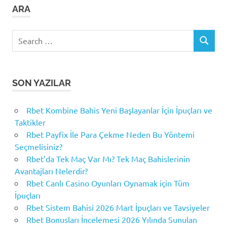
ARA
Search
SEARCH
for:
SON YAZILAR
Rbet Kombine Bahis Yeni Başlayanlar İçin İpuçları ve
Taktikler
Rbet Payfix İle Para Çekme Neden Bu Yöntemi
Seçmelisiniz?
Rbet’da Tek Maç Var Mı? Tek Maç Bahislerinin
Avantajları Nelerdir?
Rbet Canlı Casino Oyunları Oynamak için Tüm
İpuçları
Rbet Sistem Bahisi 2026 Mart İpuçları ve Tavsiyeler
Rbet Bonusları İncelemesi 2026 Yılında Sunulan