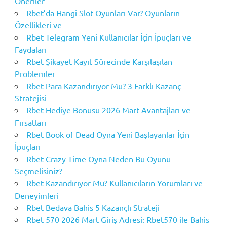
Öneriler
Rbet’da Hangi Slot Oyunları Var? Oyunların
Özellikleri ve
Rbet Telegram Yeni Kullanıcılar İçin İpuçları ve
Faydaları
Rbet Şikayet Kayıt Sürecinde Karşılaşılan
Problemler
Rbet Para Kazandırıyor Mu? 3 Farklı Kazanç
Stratejisi
Rbet Hediye Bonusu 2026 Mart Avantajları ve
Fırsatları
Rbet Book of Dead Oyna Yeni Başlayanlar İçin
İpuçları
Rbet Crazy Time Oyna Neden Bu Oyunu
Seçmelisiniz?
Rbet Kazandırıyor Mu? Kullanıcıların Yorumları ve
Deneyimleri
Rbet Bedava Bahis 5 Kazançlı Strateji
Rbet 570 2026 Mart Giriş Adresi: Rbet570 ile Bahis