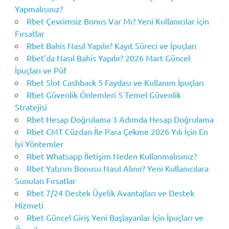
Yapmalısınız?
Rbet Çevrimsiz Bonus Var Mı? Yeni Kullanıcılar için
Fırsatlar
Rbet Bahis Nasıl Yapılır? Kayıt Süreci ve İpuçları
Rbet’da Nasıl Bahis Yapılır? 2026 Mart Güncel
İpuçları ve Püf
Rbet Slot Cashback 5 Faydası ve Kullanım İpuçları
Rbet Güvenlik Önlemleri 5 Temel Güvenlik
Stratejisi
Rbet Hesap Doğrulama 3 Adımda Hesap Doğrulama
Rbet CMT Cüzdan İle Para Çekme 2026 Yılı İçin En
İyi Yöntemler
Rbet Whatsapp İletişim Neden Kullanmalısınız?
Rbet Yatırım Bonusu Nasıl Alınır? Yeni Kullanıcılara
Sunulan Fırsatlar
Rbet 7/24 Destek Üyelik Avantajları ve Destek
Hizmeti
Rbet Güncel Giriş Yeni Başlayanlar İçin İpuçları ve