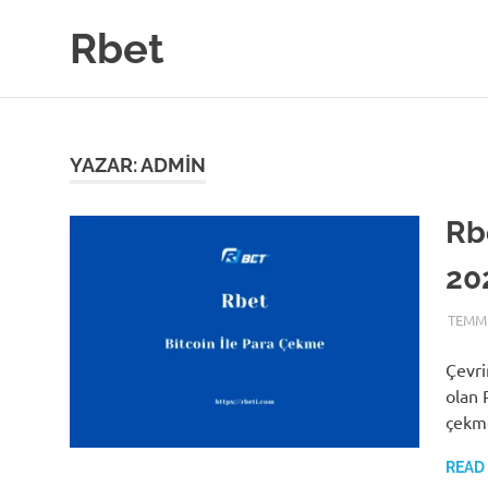
Skip
Rbet
to
content
YAZAR:
ADMIN
Rb
20
TEMMU
Çevri
olan 
çekme
READ