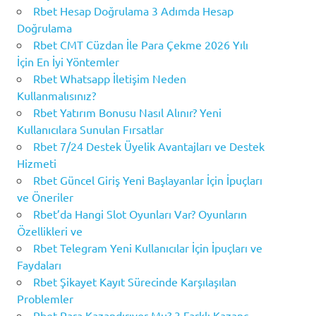
Rbet Hesap Doğrulama 3 Adımda Hesap
Doğrulama
Rbet CMT Cüzdan İle Para Çekme 2026 Yılı
İçin En İyi Yöntemler
Rbet Whatsapp İletişim Neden
Kullanmalısınız?
Rbet Yatırım Bonusu Nasıl Alınır? Yeni
Kullanıcılara Sunulan Fırsatlar
Rbet 7/24 Destek Üyelik Avantajları ve Destek
Hizmeti
Rbet Güncel Giriş Yeni Başlayanlar İçin İpuçları
ve Öneriler
Rbet’da Hangi Slot Oyunları Var? Oyunların
Özellikleri ve
Rbet Telegram Yeni Kullanıcılar İçin İpuçları ve
Faydaları
Rbet Şikayet Kayıt Sürecinde Karşılaşılan
Problemler
Rbet Para Kazandırıyor Mu? 3 Farklı Kazanç