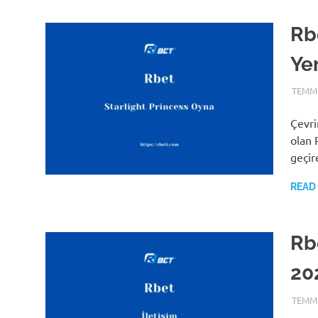
Rb
Yen
TEMMU
Çevri
olan 
geçir
READ
Rbe
20
TEMMU