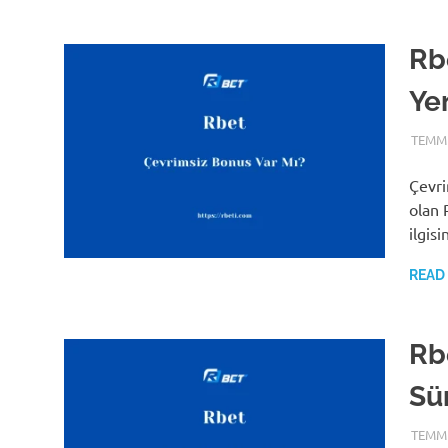
Rb
Yen
TEMMU
Çevri
olan 
ilgis
READ
Rbe
Sür
TEMMU