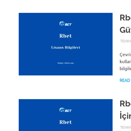
Rbe
Gü
TEMMU
Çevri
kulla
bilgi
READ
Rb
İçi
TEMMU