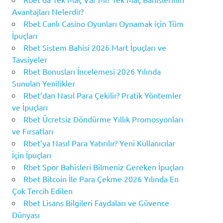
Avantajları Nelerdir?
Rbet Canlı Casino Oyunları Oynamak için Tüm
İpuçları
Rbet Sistem Bahisi 2026 Mart İpuçları ve
Tavsiyeler
Rbet Bonusları İncelemesi 2026 Yılında
Sunulan Yenilikler
Rbet’dan Nasıl Para Çekilir? Pratik Yöntemler
ve İpuçları
Rbet Ücretsiz Döndürme Yıllık Promosyonları
ve Fırsatları
Rbet’ya Nasıl Para Yatırılır? Yeni Kullanıcılar
İçin İpuçları
Rbet Spor Bahisleri Bilmeniz Gereken İpuçları
Rbet Bitcoin İle Para Çekme 2026 Yılında En
Çok Tercih Edilen
Rbet Lisans Bilgileri Faydaları ve Güvence
Dünyası