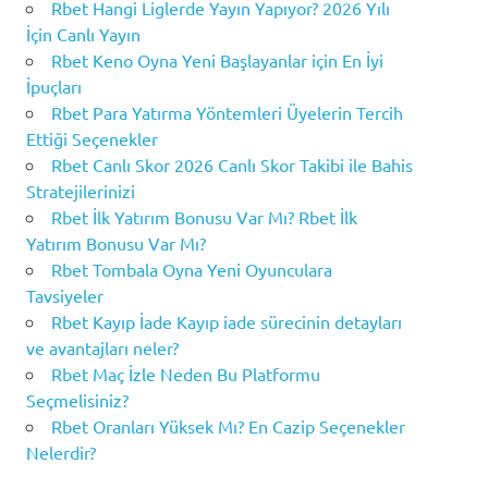
Rbet Hangi Liglerde Yayın Yapıyor? 2026 Yılı
İçin Canlı Yayın
Rbet Keno Oyna Yeni Başlayanlar için En İyi
İpuçları
Rbet Para Yatırma Yöntemleri Üyelerin Tercih
Ettiği Seçenekler
Rbet Canlı Skor 2026 Canlı Skor Takibi ile Bahis
Stratejilerinizi
Rbet İlk Yatırım Bonusu Var Mı? Rbet İlk
Yatırım Bonusu Var Mı?
Rbet Tombala Oyna Yeni Oyunculara
Tavsiyeler
Rbet Kayıp İade Kayıp iade sürecinin detayları
ve avantajları neler?
Rbet Maç İzle Neden Bu Platformu
Seçmelisiniz?
Rbet Oranları Yüksek Mı? En Cazip Seçenekler
Nelerdir?