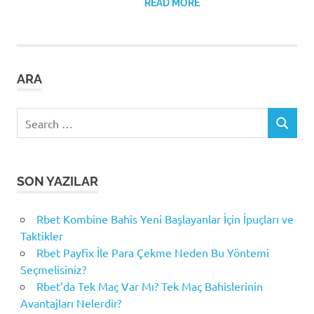
READ MORE
ARA
Search
SEARCH
for:
SON YAZILAR
Rbet Kombine Bahis Yeni Başlayanlar İçin İpuçları ve
Taktikler
Rbet Payfix İle Para Çekme Neden Bu Yöntemi
Seçmelisiniz?
Rbet’da Tek Maç Var Mı? Tek Maç Bahislerinin
Avantajları Nelerdir?