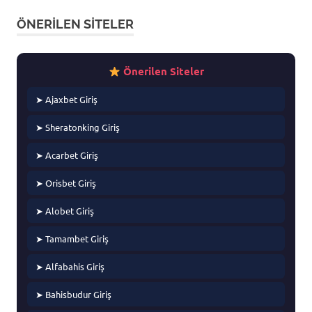
ÖNERILEN SITELER
Önerilen Siteler
➤ Ajaxbet Giriş
➤ Sheratonking Giriş
➤ Acarbet Giriş
➤ Orisbet Giriş
➤ Alobet Giriş
➤ Tamambet Giriş
➤ Alfabahis Giriş
➤ Bahisbudur Giriş