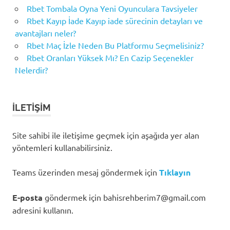
Rbet Tombala Oyna Yeni Oyunculara Tavsiyeler
Rbet Kayıp İade Kayıp iade sürecinin detayları ve
avantajları neler?
Rbet Maç İzle Neden Bu Platformu Seçmelisiniz?
Rbet Oranları Yüksek Mı? En Cazip Seçenekler
Nelerdir?
İLETIŞIM
Site sahibi ile iletişime geçmek için aşağıda yer alan
yöntemleri kullanabilirsiniz.
Teams üzerinden mesaj göndermek için
Tıklayın
E-posta
göndermek için
bahisrehberim7@gmail.com
adresini kullanın.