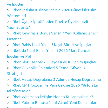
ve İpuçları
Rbet İletişim Kullanıcılar İçin 2026 Güncel İletişim
Yöntemleri
Rbet Üyelik İptali Neden Rbette Üyelik İptali
Yapmalısınız?
Rbet Çevrimsiz Bonus Var Mı? Yeni Kullanıcılar için
Fırsatlar
Rbet Bahis Nasıl Yapılır? Kayıt Süreci ve İpuçları
Rbet’da Nasıl Bahis Yapılır? 2026 Mart Güncel
İpuçları ve Püf
Rbet Slot Cashback 5 Faydası ve Kullanım İpuçları
Rbet Güvenlik Önlemleri 5 Temel Güvenlik
Stratejisi
Rbet Hesap Doğrulama 3 Adımda Hesap Doğrulama
Rbet CMT Cüzdan İle Para Çekme 2026 Yılı İçin En
İyi Yöntemler
Rbet Whatsapp İletişim Neden Kullanmalısınız?
Rbet Yatırım Bonusu Nasıl Alınır? Yeni Kullanıcılara