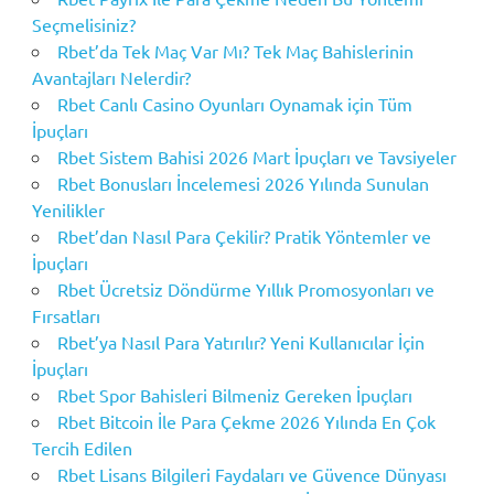
Seçmelisiniz?
Rbet’da Tek Maç Var Mı? Tek Maç Bahislerinin
Avantajları Nelerdir?
Rbet Canlı Casino Oyunları Oynamak için Tüm
İpuçları
Rbet Sistem Bahisi 2026 Mart İpuçları ve Tavsiyeler
Rbet Bonusları İncelemesi 2026 Yılında Sunulan
Yenilikler
Rbet’dan Nasıl Para Çekilir? Pratik Yöntemler ve
İpuçları
Rbet Ücretsiz Döndürme Yıllık Promosyonları ve
Fırsatları
Rbet’ya Nasıl Para Yatırılır? Yeni Kullanıcılar İçin
İpuçları
Rbet Spor Bahisleri Bilmeniz Gereken İpuçları
Rbet Bitcoin İle Para Çekme 2026 Yılında En Çok
Tercih Edilen
Rbet Lisans Bilgileri Faydaları ve Güvence Dünyası