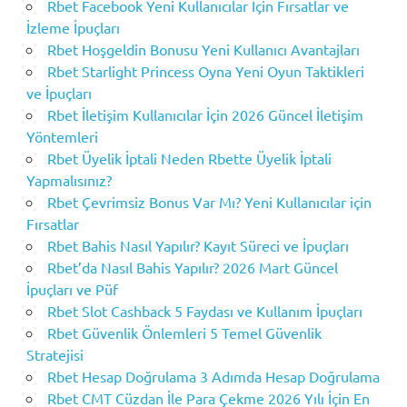
Rbet Facebook Yeni Kullanıcılar İçin Fırsatlar ve
İzleme İpuçları
Rbet Hoşgeldin Bonusu Yeni Kullanıcı Avantajları
Rbet Starlight Princess Oyna Yeni Oyun Taktikleri
ve İpuçları
Rbet İletişim Kullanıcılar İçin 2026 Güncel İletişim
Yöntemleri
Rbet Üyelik İptali Neden Rbette Üyelik İptali
Yapmalısınız?
Rbet Çevrimsiz Bonus Var Mı? Yeni Kullanıcılar için
Fırsatlar
Rbet Bahis Nasıl Yapılır? Kayıt Süreci ve İpuçları
Rbet’da Nasıl Bahis Yapılır? 2026 Mart Güncel
İpuçları ve Püf
Rbet Slot Cashback 5 Faydası ve Kullanım İpuçları
Rbet Güvenlik Önlemleri 5 Temel Güvenlik
Stratejisi
Rbet Hesap Doğrulama 3 Adımda Hesap Doğrulama
Rbet CMT Cüzdan İle Para Çekme 2026 Yılı İçin En