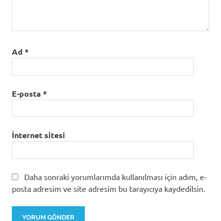
Ad
*
E-posta
*
İnternet sitesi
Daha sonraki yorumlarımda kullanılması için adım, e-
posta adresim ve site adresim bu tarayıcıya kaydedilsin.