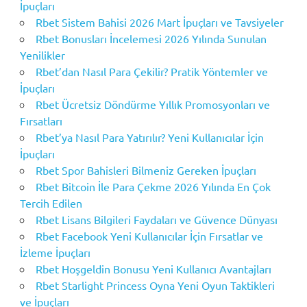
İpuçları
Rbet Sistem Bahisi 2026 Mart İpuçları ve Tavsiyeler
Rbet Bonusları İncelemesi 2026 Yılında Sunulan
Yenilikler
Rbet’dan Nasıl Para Çekilir? Pratik Yöntemler ve
İpuçları
Rbet Ücretsiz Döndürme Yıllık Promosyonları ve
Fırsatları
Rbet’ya Nasıl Para Yatırılır? Yeni Kullanıcılar İçin
İpuçları
Rbet Spor Bahisleri Bilmeniz Gereken İpuçları
Rbet Bitcoin İle Para Çekme 2026 Yılında En Çok
Tercih Edilen
Rbet Lisans Bilgileri Faydaları ve Güvence Dünyası
Rbet Facebook Yeni Kullanıcılar İçin Fırsatlar ve
İzleme İpuçları
Rbet Hoşgeldin Bonusu Yeni Kullanıcı Avantajları
Rbet Starlight Princess Oyna Yeni Oyun Taktikleri
ve İpuçları