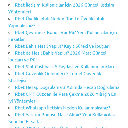
Rbet İletişim Kullanıcılar İçin 2026 Güncel İletişim
Yöntemleri
Rbet Üyelik İptali Neden Rbette Üyelik İptali
Yapmalısınız?
Rbet Çevrimsiz Bonus Var Mı? Yeni Kullanıcılar için
Fırsatlar
Rbet Bahis Nasıl Yapılır? Kayıt Süreci ve İpuçları
Rbet’da Nasıl Bahis Yapılır? 2026 Mart Güncel
İpuçları ve Püf
Rbet Slot Cashback 5 Faydası ve Kullanım İpuçları
Rbet Güvenlik Önlemleri 5 Temel Güvenlik
Stratejisi
Rbet Hesap Doğrulama 3 Adımda Hesap Doğrulama
Rbet CMT Cüzdan İle Para Çekme 2026 Yılı İçin En
İyi Yöntemler
Rbet Whatsapp İletişim Neden Kullanmalısınız?
Rbet Yatırım Bonusu Nasıl Alınır? Yeni Kullanıcılara
Sunulan Fırsatlar
Rbet 7/24 Destek Üyelik Avantajları ve Destek