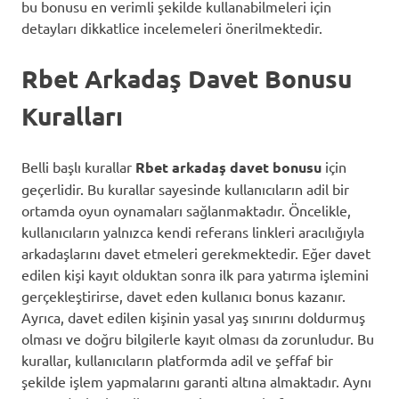
bu bonusu en verimli şekilde kullanabilmeleri için
detayları dikkatlice incelemeleri önerilmektedir.
Rbet Arkadaş Davet Bonusu
Kuralları
Belli başlı kurallar
Rbet arkadaş davet bonusu
için
geçerlidir. Bu kurallar sayesinde kullanıcıların adil bir
ortamda oyun oynamaları sağlanmaktadır. Öncelikle,
kullanıcıların yalnızca kendi referans linkleri aracılığıyla
arkadaşlarını davet etmeleri gerekmektedir. Eğer davet
edilen kişi kayıt olduktan sonra ilk para yatırma işlemini
gerçekleştirirse, davet eden kullanıcı bonus kazanır.
Ayrıca, davet edilen kişinin yasal yaş sınırını doldurmuş
olması ve doğru bilgilerle kayıt olması da zorunludur. Bu
kurallar, kullanıcıların platformda adil ve şeffaf bir
şekilde işlem yapmalarını garanti altına almaktadır. Aynı