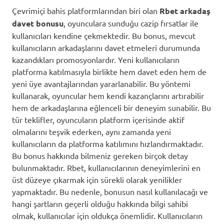
Çevrimiçi bahis platformlarından biri olan
Rbet arkadaş
davet bonusu
, oyunculara sunduğu cazip fırsatlar ile
kullanıcıları kendine çekmektedir. Bu bonus, mevcut
kullanıcıların arkadaşlarını davet etmeleri durumunda
kazandıkları promosyonlardır. Yeni kullanıcıların
platforma katılmasıyla birlikte hem davet eden hem de
yeni üye avantajlarından yararlanabilir. Bu yöntemi
kullanarak, oyuncular hem kendi kazançlarını artırabilir
hem de arkadaşlarına eğlenceli bir deneyim sunabilir. Bu
tür teklifler, oyuncuların platform içerisinde aktif
olmalarını teşvik ederken, aynı zamanda yeni
kullanıcıların da platforma katılımını hızlandırmaktadır.
Bu bonus hakkında bilmeniz gereken birçok detay
bulunmaktadır. Rbet, kullanıcılarının deneyimlerini en
üst düzeye çıkarmak için sürekli olarak yenilikler
yapmaktadır. Bu nedenle, bonusun nasıl kullanılacağı ve
hangi şartların geçerli olduğu hakkında bilgi sahibi
olmak, kullanıcılar için oldukça önemlidir. Kullanıcıların