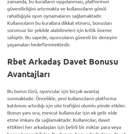
zamanda, bu kuralların uygulanması, platformun
güvenilirliğini artırmakta ve kullanıcıların gönül
rahatlığıyla oyun oynamalarını sağlamaktadır.
Kullanıcıların bu kurallara dikkat etmesi, bonusları
sorunsuz bir şekilde alabilmeleri için kritik öneme
sahiptir. Bu sayede, oyuncuların güvenli bir deneyim
yaşamaları hedeflenmektedir.
Rbet Arkadaş Davet Bonusu
Avantajları
Bu bonus türü, oyuncular için birçok avantaj
sunmaktadır. Öncelikle, yeni kullanıcıların platforma
katılımını artırdığı için site trafiğini olumlu yönde etkiler.
Bunun yanı sıra, mevcut kullanıcılar için ek gelir elde
etme imkanı da sağlamaktadır. Kullanıcılar, davet
ettikleri her arkadaşları için belirli bir miktar para veya
bonus kazanabilirler. Bu durum, hem arkadaşlarını davet