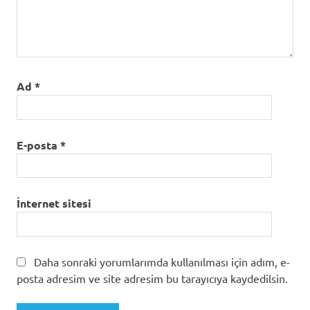
Ad
*
E-posta
*
İnternet sitesi
Daha sonraki yorumlarımda kullanılması için adım, e-
posta adresim ve site adresim bu tarayıcıya kaydedilsin.