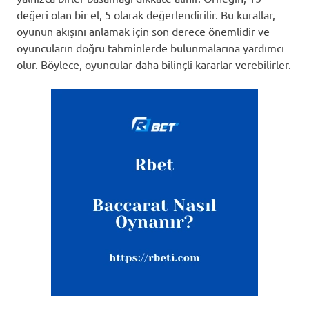
değeri olan bir el, 5 olarak değerlendirilir. Bu kurallar,
oyunun akışını anlamak için son derece önemlidir ve
oyuncuların doğru tahminlerde bulunmalarına yardımcı
olur. Böylece, oyuncular daha bilinçli kararlar verebilirler.