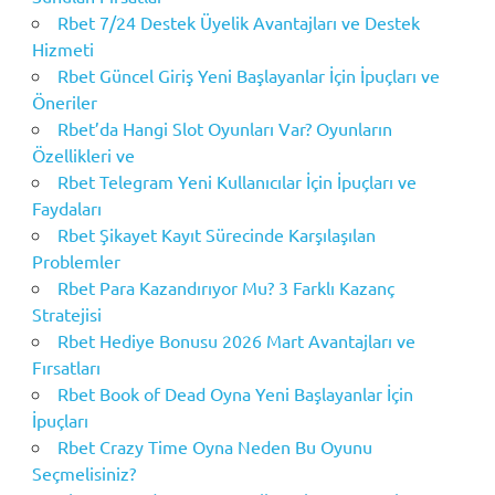
Rbet 7/24 Destek Üyelik Avantajları ve Destek
Hizmeti
Rbet Güncel Giriş Yeni Başlayanlar İçin İpuçları ve
Öneriler
Rbet’da Hangi Slot Oyunları Var? Oyunların
Özellikleri ve
Rbet Telegram Yeni Kullanıcılar İçin İpuçları ve
Faydaları
Rbet Şikayet Kayıt Sürecinde Karşılaşılan
Problemler
Rbet Para Kazandırıyor Mu? 3 Farklı Kazanç
Stratejisi
Rbet Hediye Bonusu 2026 Mart Avantajları ve
Fırsatları
Rbet Book of Dead Oyna Yeni Başlayanlar İçin
İpuçları
Rbet Crazy Time Oyna Neden Bu Oyunu
Seçmelisiniz?