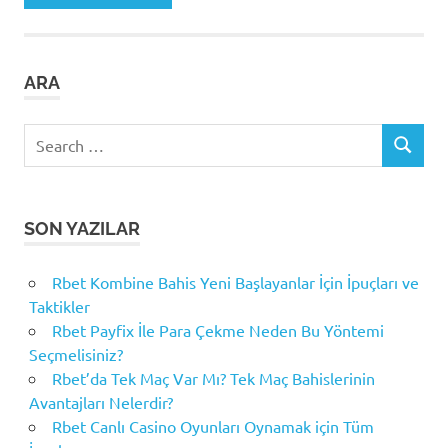
ARA
Search
SEARCH
for:
SON YAZILAR
Rbet Kombine Bahis Yeni Başlayanlar İçin İpuçları ve
Taktikler
Rbet Payfix İle Para Çekme Neden Bu Yöntemi
Seçmelisiniz?
Rbet’da Tek Maç Var Mı? Tek Maç Bahislerinin
Avantajları Nelerdir?
Rbet Canlı Casino Oyunları Oynamak için Tüm