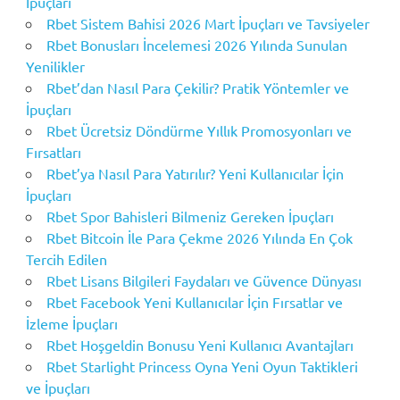
İpuçları
Rbet Sistem Bahisi 2026 Mart İpuçları ve Tavsiyeler
Rbet Bonusları İncelemesi 2026 Yılında Sunulan
Yenilikler
Rbet’dan Nasıl Para Çekilir? Pratik Yöntemler ve
İpuçları
Rbet Ücretsiz Döndürme Yıllık Promosyonları ve
Fırsatları
Rbet’ya Nasıl Para Yatırılır? Yeni Kullanıcılar İçin
İpuçları
Rbet Spor Bahisleri Bilmeniz Gereken İpuçları
Rbet Bitcoin İle Para Çekme 2026 Yılında En Çok
Tercih Edilen
Rbet Lisans Bilgileri Faydaları ve Güvence Dünyası
Rbet Facebook Yeni Kullanıcılar İçin Fırsatlar ve
İzleme İpuçları
Rbet Hoşgeldin Bonusu Yeni Kullanıcı Avantajları
Rbet Starlight Princess Oyna Yeni Oyun Taktikleri
ve İpuçları