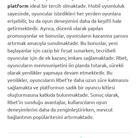
platform
ideal bir tercih olmaktadır. Mobil uyumluluk
sayesinde, oyuncular istedikleri her yerden oyunlara
erişebilir, bu da oyun deneyimini daha da keyifli hale
getirmektedir. Ayrıca, düzenli olarak yapılan
promosyonlar ve bonuslar, oyuncuların kazanma şansını
artırmak amacıyla sunulmaktadır. Bu bonuslar, yeni
başlayanlar için cazip bir fırsat sunarken, tecrübeli
oyuncular için de ek kazanç imkanı sağlamaktadır. Rbet,
oyuncuların memnuniyetini ön planda tutarak, sürekli
olarak yenilikler yapmaya devam etmektedir. Bu
yenilikler, oyuncuların Rbet’te daha uzun süre kalmasını
sağlamakta ve platformun sadık bir oyuncu kitlesi
oluşturmasına katkıda bulunmaktadır. Sonuç olarak,
Rbet’in sunduğu avantajlar, kullanıcıların oyun
deneyimlerini daha da zenginleştirirken, mevcut
bağlantının popülaritesini artırmaktadır.
Çevrimiçi