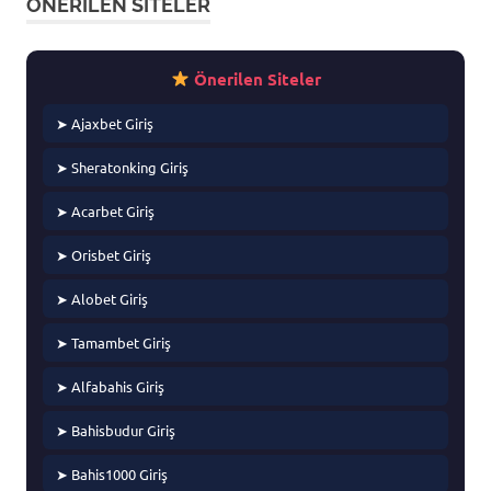
ÖNERILEN SITELER
Önerilen Siteler
➤ Ajaxbet Giriş
➤ Sheratonking Giriş
➤ Acarbet Giriş
➤ Orisbet Giriş
➤ Alobet Giriş
➤ Tamambet Giriş
➤ Alfabahis Giriş
➤ Bahisbudur Giriş
➤ Bahis1000 Giriş