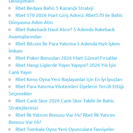
Deneyimleri
Rbet Bedava Bahis 5 Kazançlı Strateji
Rbet 570 2026 Mart Giriş Adresi: Rbet570 ile Bahis
Dünyasına Adım Atın
Rbet Rakeback Nasıl Alınır? 5 Adımda Rakeback
Avantajlarından
Rbet Bitcoin İle Para Yatırma 3 Adımda Hızlı İşlem
İmkanı
Rbet Poker Bonusları 2026 Mart Güncel Fırsatlar
Rbet Hangi Liglerde Yayın Yapıyor? 2026 Yılı İçin
Canlı Yayın
Rbet Keno Oyna Yeni Başlayanlar için En İyi İpuçları
Rbet Para Yatırma Yöntemleri Üyelerin Tercih Ettiği
Seçenekler
Rbet Canlı Skor 2026 Canlı Skor Takibi ile Bahis
Stratejilerinizi
Rbet İlk Yatırım Bonusu Var Mı? Rbet İlk Yatırım
Bonusu Var Mı?
Rbet Tombala Oyna Yeni Oyunculara Tavsiyeler