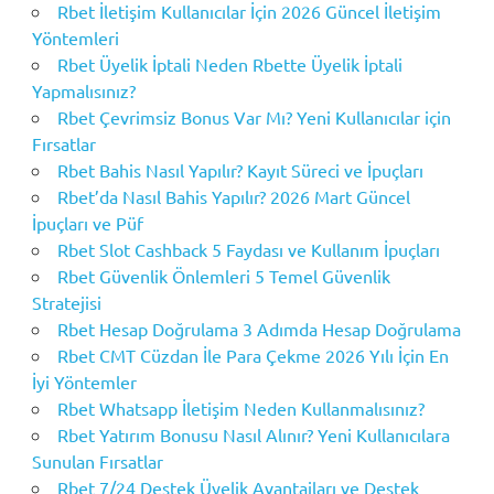
Rbet İletişim Kullanıcılar İçin 2026 Güncel İletişim
Yöntemleri
Rbet Üyelik İptali Neden Rbette Üyelik İptali
Yapmalısınız?
Rbet Çevrimsiz Bonus Var Mı? Yeni Kullanıcılar için
Fırsatlar
Rbet Bahis Nasıl Yapılır? Kayıt Süreci ve İpuçları
Rbet’da Nasıl Bahis Yapılır? 2026 Mart Güncel
İpuçları ve Püf
Rbet Slot Cashback 5 Faydası ve Kullanım İpuçları
Rbet Güvenlik Önlemleri 5 Temel Güvenlik
Stratejisi
Rbet Hesap Doğrulama 3 Adımda Hesap Doğrulama
Rbet CMT Cüzdan İle Para Çekme 2026 Yılı İçin En
İyi Yöntemler
Rbet Whatsapp İletişim Neden Kullanmalısınız?
Rbet Yatırım Bonusu Nasıl Alınır? Yeni Kullanıcılara
Sunulan Fırsatlar
Rbet 7/24 Destek Üyelik Avantajları ve Destek