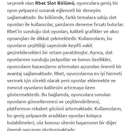
seçenek olan
Rbet Slot Bölümü
, oyunculara geniş bir
oyun yelpazesi sunarak eğlenceli bir deneyim
sağlamaktadır. Bu bölümde, farklı temalara sahip slot
oyunları ile kullanıcılar, şanslarını deneme fırsatı bulurlar.
Rbet’in sunduğu slot oyunları, kaliteli grafikler ve akıcı
oynanışları ile dikkat çekmektedir. Kullanıcıların, bu
oyunların çeşitliliği sayesinde keyifli vakit
geçirebilecekleri bir ortam yaratılmıştır. Ayrıca, slot
oyunlarının sunduğu jackpotlar ve bonus özellikler,
oyuncuların kazançlarını artırmaları açısından önemli bir
avantaj sağlamaktadır. Rbet, oyuncularına en iyi hizmeti
vermek için sürekli olarak yeni oyunlar eklemekte ve
mevcut oyunların kalitesini artırmaya özen
göstermektedir. Bu bağlamda, oyunculara sunulan
oyunların güncellenmesi ve çeşitlendirilmesi,
platformun rekabet gücünü artırmaktadır. Kullanıcıların,
bu geniş yelpazede aradıkları oyunları kolayca
bulabilmeleri, söz konusu sitenin başarısının bir diğer
önemli parçasını oluşturmaktadır.