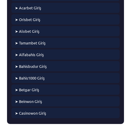
➤ Acarbet Giriş
➤ Orisbet Giriş
➤ Alobet Giriş
➤ Tamambet Giriş
➤ Alfabahis Giriş
➤ Bahisbudur Giriş
➤ Bahis1000 Giriş
➤ Betgar Giriş
➤ Beinwon Giriş
➤ Casinowon Giriş