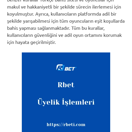
makul ve hakkaniyetli bir şekilde sürecin ilerlemesi için
koyulmuştur. Ayrıca, kullanıcıların platformda adil bir
şekilde yarışabilmesi için tüm oyuncuların eşit koşullarda
bahis yapması sağlanmaktadır. Tüm bu kurallar,
kullanıcıların güvenliğini ve adil oyun ortamını korumak
için hayata geçirilmiştir.