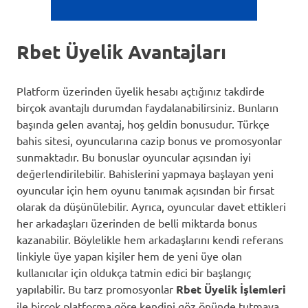
Rbet Üyelik Avantajları
Platform üzerinden üyelik hesabı açtığınız takdirde
birçok avantajlı durumdan faydalanabilirsiniz. Bunların
başında gelen avantaj, hoş geldin bonusudur. Türkçe
bahis sitesi, oyuncularına cazip bonus ve promosyonlar
sunmaktadır. Bu bonuslar oyuncular açısından iyi
değerlendirilebilir. Bahislerini yapmaya başlayan yeni
oyuncular için hem oyunu tanımak açısından bir fırsat
olarak da düşünülebilir. Ayrıca, oyuncular davet ettikleri
her arkadaşları üzerinden de belli miktarda bonus
kazanabilir. Böylelikle hem arkadaşlarını kendi referans
linkiyle üye yapan kişiler hem de yeni üye olan
kullanıcılar için oldukça tatmin edici bir başlangıç
yapılabilir. Bu tarz promosyonlar
Rbet Üyelik İşlemleri
ile birçok platforma göre kendini göz önünde tutmaya