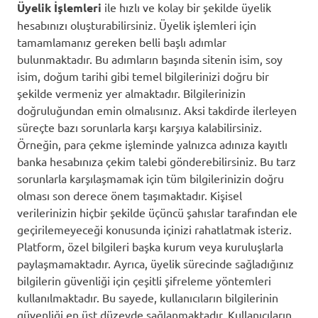
Üyelik İşlemleri
ile hızlı ve kolay bir şekilde üyelik
hesabınızı oluşturabilirsiniz. Üyelik işlemleri için
tamamlamanız gereken belli başlı adımlar
bulunmaktadır. Bu adımların başında sitenin isim, soy
isim, doğum tarihi gibi temel bilgilerinizi doğru bir
şekilde vermeniz yer almaktadır. Bilgilerinizin
doğruluğundan emin olmalısınız. Aksi takdirde ilerleyen
süreçte bazı sorunlarla karşı karşıya kalabilirsiniz.
Örneğin, para çekme işleminde yalnızca adınıza kayıtlı
banka hesabınıza çekim talebi gönderebilirsiniz. Bu tarz
sorunlarla karşılaşmamak için tüm bilgilerinizin doğru
olması son derece önem taşımaktadır. Kişisel
verilerinizin hiçbir şekilde üçüncü şahıslar tarafından ele
geçirilemeyeceği konusunda içinizi rahatlatmak isteriz.
Platform, özel bilgileri başka kurum veya kuruluşlarla
paylaşmamaktadır. Ayrıca, üyelik sürecinde sağladığınız
bilgilerin güvenliği için çeşitli şifreleme yöntemleri
kullanılmaktadır. Bu sayede, kullanıcıların bilgilerinin
güvenliği en üst düzeyde sağlanmaktadır. Kullanıcıların