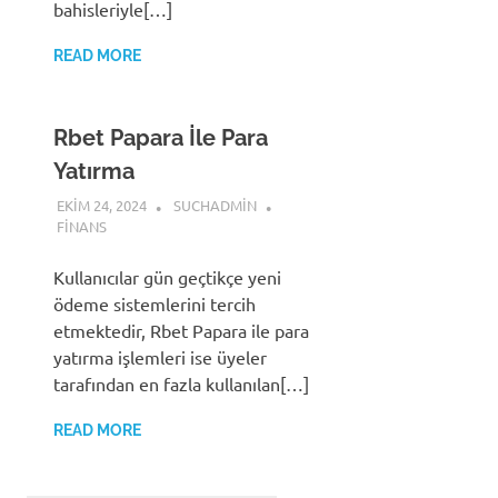
bahisleriyle[…]
READ MORE
Rbet Papara İle Para
Yatırma
EKIM 24, 2024
SUCHADMIN
FINANS
Kullanıcılar gün geçtikçe yeni
ödeme sistemlerini tercih
etmektedir, Rbet Papara ile para
yatırma işlemleri ise üyeler
tarafından en fazla kullanılan[…]
READ MORE