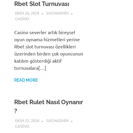
Rbet Slot Turnuvası
EKIM 26, 2024
SUCHADMIN
CASINO
Casino severler artık bireysel
oyun oynama hizmetleri yerine
Rbet slot turnuvası özellikleri
üzerinden birden çok oyuncunun
katılım gösterdiği aktif
turnuvalara[…]
READ MORE
Rbet Rulet Nasıl Oynanır
?
EKIM 25, 2024
SUCHADMIN
CASINO