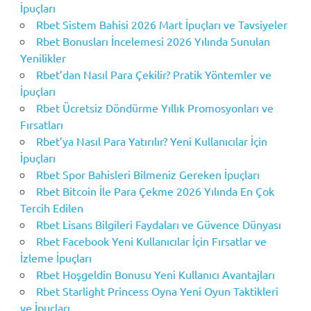
İpuçları
Rbet Sistem Bahisi 2026 Mart İpuçları ve Tavsiyeler
Rbet Bonusları İncelemesi 2026 Yılında Sunulan
Yenilikler
Rbet’dan Nasıl Para Çekilir? Pratik Yöntemler ve
İpuçları
Rbet Ücretsiz Döndürme Yıllık Promosyonları ve
Fırsatları
Rbet’ya Nasıl Para Yatırılır? Yeni Kullanıcılar İçin
İpuçları
Rbet Spor Bahisleri Bilmeniz Gereken İpuçları
Rbet Bitcoin İle Para Çekme 2026 Yılında En Çok
Tercih Edilen
Rbet Lisans Bilgileri Faydaları ve Güvence Dünyası
Rbet Facebook Yeni Kullanıcılar İçin Fırsatlar ve
İzleme İpuçları
Rbet Hoşgeldin Bonusu Yeni Kullanıcı Avantajları
Rbet Starlight Princess Oyna Yeni Oyun Taktikleri
ve İpuçları