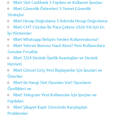
Rbet Slot Cashback 5 Faydası ve Kullanım İpuçları
Rbet Güvenlik Önlemleri 5 Temel Güvenlik
Stratejisi
Rbet Hesap Doğrulama 3 Adımda Hesap Doğrulama
Rbet CMT Cüzdan İle Para Çekme 2026 Yılı İçin En
İyi Yöntemler
Rbet Whatsapp İletişim Neden Kullanmalısınız?
Rbet Yatırım Bonusu Nasıl Alınır? Yeni Kullanıcılara
Sunulan Fırsatlar
Rbet 7/24 Destek Üyelik Avantajları ve Destek
Hizmeti
Rbet Güncel Giriş Yeni Başlayanlar İçin İpuçları ve
Öneriler
Rbet’da Hangi Slot Oyunları Var? Oyunların
Özellikleri ve
Rbet Telegram Yeni Kullanıcılar İçin İpuçları ve
Faydaları
Rbet Şikayet Kayıt Sürecinde Karşılaşılan
Problemler