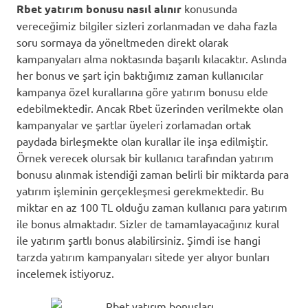
Rbet yatırım bonusu nasıl alınır
konusunda
vereceğimiz bilgiler sizleri zorlanmadan ve daha fazla
soru sormaya da yöneltmeden direkt olarak
kampanyaları alma noktasında başarılı kılacaktır. Aslında
her bonus ve şart için baktığımız zaman kullanıcılar
kampanya özel kurallarına göre yatırım bonusu elde
edebilmektedir. Ancak Rbet üzerinden verilmekte olan
kampanyalar ve şartlar üyeleri zorlamadan ortak
paydada birleşmekte olan kurallar ile inşa edilmiştir.
Örnek verecek olursak bir kullanıcı tarafından yatırım
bonusu alınmak istendiği zaman belirli bir miktarda para
yatırım işleminin gerçekleşmesi gerekmektedir. Bu
miktar en az 100 TL olduğu zaman kullanıcı para yatırım
ile bonus almaktadır. Sizler de tamamlayacağınız kural
ile yatırım şartlı bonus alabilirsiniz. Şimdi ise hangi
tarzda yatırım kampanyaları sitede yer alıyor bunları
incelemek istiyoruz.