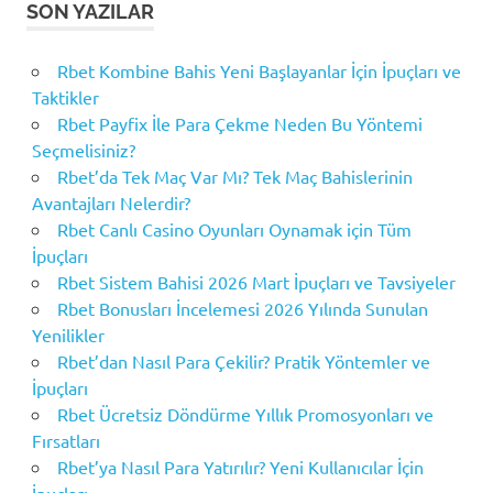
SON YAZILAR
Rbet Kombine Bahis Yeni Başlayanlar İçin İpuçları ve
Taktikler
Rbet Payfix İle Para Çekme Neden Bu Yöntemi
Seçmelisiniz?
Rbet’da Tek Maç Var Mı? Tek Maç Bahislerinin
Avantajları Nelerdir?
Rbet Canlı Casino Oyunları Oynamak için Tüm
İpuçları
Rbet Sistem Bahisi 2026 Mart İpuçları ve Tavsiyeler
Rbet Bonusları İncelemesi 2026 Yılında Sunulan
Yenilikler
Rbet’dan Nasıl Para Çekilir? Pratik Yöntemler ve
İpuçları
Rbet Ücretsiz Döndürme Yıllık Promosyonları ve
Fırsatları
Rbet’ya Nasıl Para Yatırılır? Yeni Kullanıcılar İçin