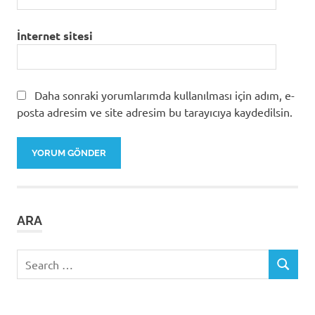
İnternet sitesi
Daha sonraki yorumlarımda kullanılması için adım, e-
posta adresim ve site adresim bu tarayıcıya kaydedilsin.
ARA
Search
SEARCH
for: