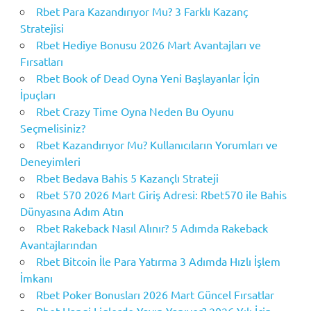
Rbet Para Kazandırıyor Mu? 3 Farklı Kazanç
Stratejisi
Rbet Hediye Bonusu 2026 Mart Avantajları ve
Fırsatları
Rbet Book of Dead Oyna Yeni Başlayanlar İçin
İpuçları
Rbet Crazy Time Oyna Neden Bu Oyunu
Seçmelisiniz?
Rbet Kazandırıyor Mu? Kullanıcıların Yorumları ve
Deneyimleri
Rbet Bedava Bahis 5 Kazançlı Strateji
Rbet 570 2026 Mart Giriş Adresi: Rbet570 ile Bahis
Dünyasına Adım Atın
Rbet Rakeback Nasıl Alınır? 5 Adımda Rakeback
Avantajlarından
Rbet Bitcoin İle Para Yatırma 3 Adımda Hızlı İşlem
İmkanı
Rbet Poker Bonusları 2026 Mart Güncel Fırsatlar