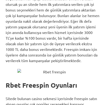
olursak şu an sitede hem ilk yatırımlara verilen çok iyi
bonus seçenekleri hem de günlük yatırımlara aktarılan
çok iyi kampanyalar bulunuyor. Bunları alanlar ise hemen
oyunlarda nakit olarak değerlendiriyor. Eğer ilk defa
yatırım yapacak olursanız yeni üyenin ilk yatırım işlemi
için anında kullanıcıya verilen hizmet içerisinde 3000
TL’ye kadar %100 bonus vardır, bir hafta içerisinde
olacak olan bir yatırım için de üyeye verilecek ekstra
1000 TL daha bonus verilmektedir. Freespin imkanı için
üyelere daha sonrasında ise günlük yatırım bonusları da
verilerek tüm kampanyalar pekiştirilmektedir.
Rbet Freespin Oyunları
Sitede bulunan casino sekmesi içerisinde freespin satın
alınan oyunlar çok popüler seçenekleri kapsıyor.