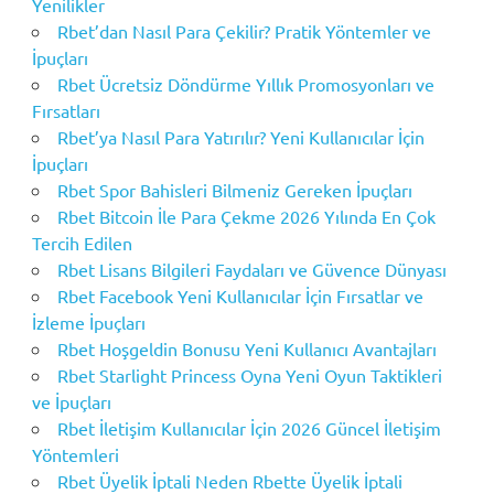
Yenilikler
Rbet’dan Nasıl Para Çekilir? Pratik Yöntemler ve
İpuçları
Rbet Ücretsiz Döndürme Yıllık Promosyonları ve
Fırsatları
Rbet’ya Nasıl Para Yatırılır? Yeni Kullanıcılar İçin
İpuçları
Rbet Spor Bahisleri Bilmeniz Gereken İpuçları
Rbet Bitcoin İle Para Çekme 2026 Yılında En Çok
Tercih Edilen
Rbet Lisans Bilgileri Faydaları ve Güvence Dünyası
Rbet Facebook Yeni Kullanıcılar İçin Fırsatlar ve
İzleme İpuçları
Rbet Hoşgeldin Bonusu Yeni Kullanıcı Avantajları
Rbet Starlight Princess Oyna Yeni Oyun Taktikleri
ve İpuçları
Rbet İletişim Kullanıcılar İçin 2026 Güncel İletişim
Yöntemleri
Rbet Üyelik İptali Neden Rbette Üyelik İptali