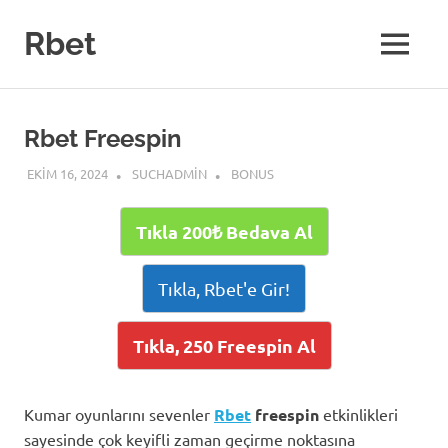
Skip
to
Rbet
MENU
content
Rbet Freespin
EKIM 16, 2024
SUCHADMIN
BONUS
Tıkla 200₺ Bedava Al
Tıkla, Rbet'e Gir!
Tıkla, 250 Freespin Al
Kumar oyunlarını sevenler
Rbet
freespin
etkinlikleri
sayesinde çok keyifli zaman geçirme noktasına