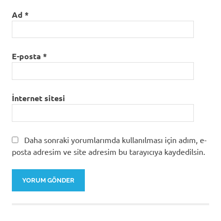
Ad
*
E-posta
*
İnternet sitesi
Daha sonraki yorumlarımda kullanılması için adım, e-
posta adresim ve site adresim bu tarayıcıya kaydedilsin.