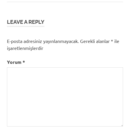
Post:
Post:
gezinmesi
LEAVE A REPLY
E-posta adresiniz yayınlanmayacak.
Gerekli alanlar
*
ile
işaretlenmişlerdir
Yorum
*