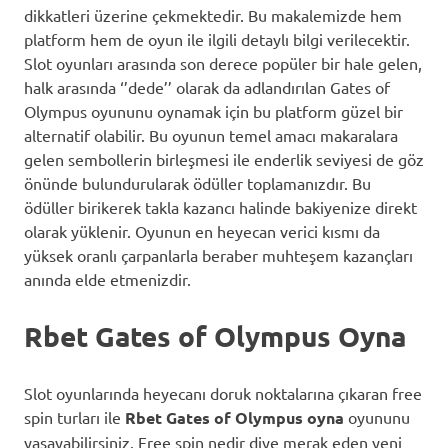
dikkatleri üzerine çekmektedir. Bu makalemizde hem
platform hem de oyun ile ilgili detaylı bilgi verilecektir.
Slot oyunları arasında son derece popüler bir hale gelen,
halk arasında ‘’dede’’ olarak da adlandırılan Gates of
Olympus oyununu oynamak için bu platform güzel bir
alternatif olabilir. Bu oyunun temel amacı makaralara
gelen sembollerin birleşmesi ile enderlik seviyesi de göz
önünde bulundurularak ödüller toplamanızdır. Bu
ödüller birikerek takla kazancı halinde bakiyenize direkt
olarak yüklenir. Oyunun en heyecan verici kısmı da
yüksek oranlı çarpanlarla beraber muhteşem kazançları
anında elde etmenizdir.
Rbet Gates of Olympus Oyna
Slot oyunlarında heyecanı doruk noktalarına çıkaran free
spin turları ile
Rbet Gates of Olympus oyna
oyununu
yaşayabilirsiniz. Free spin nedir diye merak eden yeni