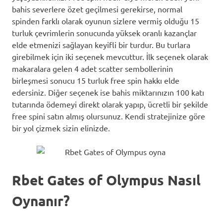
bahis severlere özet geçilmesi gerekirse, normal
spinden farklı olarak oyunun sizlere vermiş olduğu 15
turluk çevrimlerin sonucunda yüksek oranlı kazançlar
elde etmenizi sağlayan keyifli bir turdur. Bu turlara
girebilmek için iki seçenek mevcuttur. İlk seçenek olarak
makaralara gelen 4 adet scatter sembollerinin
birleşmesi sonucu 15 turluk free spin hakkı elde
edersiniz. Diğer seçenek ise bahis miktarınızın 100 katı
tutarında ödemeyi direkt olarak yapıp, ücretli bir şekilde
free spini satın almış olursunuz. Kendi stratejinize göre
bir yol çizmek sizin elinizde.
Rbet Gates of Olympus Nasıl
Oynanır?