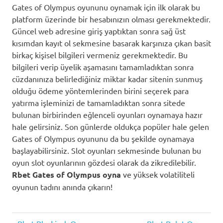
Gates of Olympus oyununu oynamak için ilk olarak bu
platform üzerinde bir hesabınızın olması gerekmektedir.
Güncel web adresine giriş yaptıktan sonra sağ üst
kısımdan kayıt ol sekmesine basarak karşınıza çıkan basit
birkaç kişisel bilgileri vermeniz gerekmektedir. Bu
bilgileri verip üyelik aşamasını tamamladıktan sonra
cüzdanınıza belirlediğiniz miktar kadar sitenin sunmuş
olduğu ödeme yöntemlerinden birini seçerek para
yatırma işleminizi de tamamladıktan sonra sitede
bulunan birbirinden eğlenceli oyunları oynamaya hazır
hale gelirsiniz. Son günlerde oldukça popüler hale gelen
Gates of Olympus oyununu da bu şekilde oynamaya
başlayabilirsiniz. Slot oyunları sekmesinde bulunan bu
oyun slot oyunlarının gözdesi olarak da zikredilebilir.
Rbet Gates of Olympus oyna
ve yüksek volatiliteli
oyunun tadını anında çıkarın!