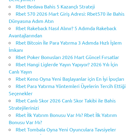
Rbet Bedava Bahis 5 Kazançlı Strateji
Rbet 570 2026 Mart Giriş Adresi: Rbet570 ile Bahis
Dünyasına Adım Atın
Rbet Rakeback Nasıl Alınır? 5 Adımda Rakeback
Avantajlarından
Rbet Bitcoin İle Para Yatırma 3 Adımda Hızlı İşlem
İmkanı
Rbet Poker Bonusları 2026 Mart Güncel Fırsatlar
Rbet Hangi Liglerde Yayın Yapıyor? 2026 Yılı İçin
Canlı Yayın
Rbet Keno Oyna Yeni Başlayanlar için En İyi İpuçları
Rbet Para Yatırma Yöntemleri Üyelerin Tercih Ettiği
Seçenekler
Rbet Canlı Skor 2026 Canlı Skor Takibi ile Bahis
Stratejilerinizi
Rbet İlk Yatırım Bonusu Var Mı? Rbet İlk Yatırım
Bonusu Var Mı?
Rbet Tombala Oyna Yeni Oyunculara Tavsiyeler