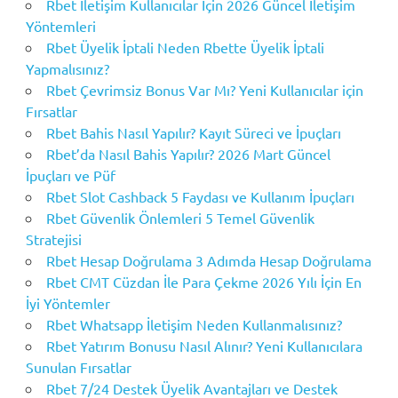
Rbet İletişim Kullanıcılar İçin 2026 Güncel İletişim
Yöntemleri
Rbet Üyelik İptali Neden Rbette Üyelik İptali
Yapmalısınız?
Rbet Çevrimsiz Bonus Var Mı? Yeni Kullanıcılar için
Fırsatlar
Rbet Bahis Nasıl Yapılır? Kayıt Süreci ve İpuçları
Rbet’da Nasıl Bahis Yapılır? 2026 Mart Güncel
İpuçları ve Püf
Rbet Slot Cashback 5 Faydası ve Kullanım İpuçları
Rbet Güvenlik Önlemleri 5 Temel Güvenlik
Stratejisi
Rbet Hesap Doğrulama 3 Adımda Hesap Doğrulama
Rbet CMT Cüzdan İle Para Çekme 2026 Yılı İçin En
İyi Yöntemler
Rbet Whatsapp İletişim Neden Kullanmalısınız?
Rbet Yatırım Bonusu Nasıl Alınır? Yeni Kullanıcılara
Sunulan Fırsatlar
Rbet 7/24 Destek Üyelik Avantajları ve Destek