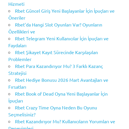
Hizmeti
Rbet Güncel Giriş Yeni Başlayanlar İçin İpuçları ve
Öneriler
Rbet’da Hangi Slot Oyunları Var? Oyunların
Özellikleri ve
Rbet Telegram Yeni Kullanıcılar İçin İpuçları ve
Faydaları
Rbet Şikayet Kayıt Sürecinde Karşılaşılan
Problemler
Rbet Para Kazandırıyor Mu? 3 Farklı Kazanç
Stratejisi
Rbet Hediye Bonusu 2026 Mart Avantajları ve
Fırsatları
Rbet Book of Dead Oyna Yeni Başlayanlar İçin
İpuçları
Rbet Crazy Time Oyna Neden Bu Oyunu
Seçmelisiniz?
Rbet Kazandırıyor Mu? Kullanıcıların Yorumları ve
Deneyimleri