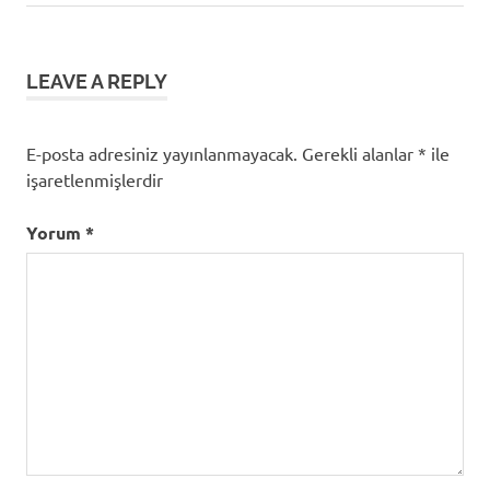
Post:
Post:
gezinmesi
LEAVE A REPLY
E-posta adresiniz yayınlanmayacak.
Gerekli alanlar
*
ile
işaretlenmişlerdir
Yorum
*