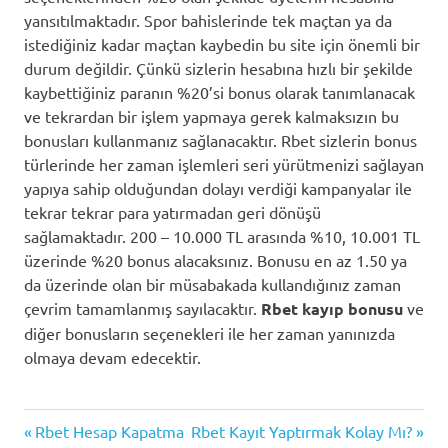
yansıtılmaktadır. Spor bahislerinde tek maçtan ya da
istediğiniz kadar maçtan kaybedin bu site için önemli bir
durum değildir. Çünkü sizlerin hesabına hızlı bir şekilde
kaybettiğiniz paranın %20’si bonus olarak tanımlanacak
ve tekrardan bir işlem yapmaya gerek kalmaksızın bu
bonusları kullanmanız sağlanacaktır. Rbet sizlerin bonus
türlerinde her zaman işlemleri seri yürütmenizi sağlayan
yapıya sahip olduğundan dolayı verdiği kampanyalar ile
tekrar tekrar para yatırmadan geri dönüşü
sağlamaktadır. 200 – 10.000 TL arasında %10, 10.001 TL
üzerinde %20 bonus alacaksınız. Bonusu en az 1.50 ya
da üzerinde olan bir müsabakada kullandığınız zaman
çevrim tamamlanmış sayılacaktır.
Rbet kayıp bonusu
ve
diğer bonusların seçenekleri ile her zaman yanınızda
olmaya devam edecektir.
Previous
Next
Yazı
Rbet Hesap Kapatma
Rbet Kayıt Yaptırmak Kolay Mı?