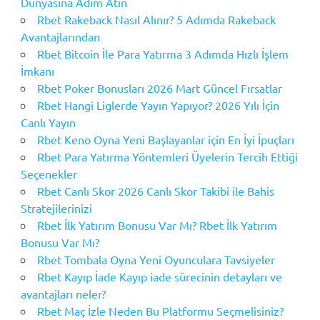
Dünyasına Adım Atın
Rbet Rakeback Nasıl Alınır? 5 Adımda Rakeback
Avantajlarından
Rbet Bitcoin İle Para Yatırma 3 Adımda Hızlı İşlem
İmkanı
Rbet Poker Bonusları 2026 Mart Güncel Fırsatlar
Rbet Hangi Liglerde Yayın Yapıyor? 2026 Yılı İçin
Canlı Yayın
Rbet Keno Oyna Yeni Başlayanlar için En İyi İpuçları
Rbet Para Yatırma Yöntemleri Üyelerin Tercih Ettiği
Seçenekler
Rbet Canlı Skor 2026 Canlı Skor Takibi ile Bahis
Stratejilerinizi
Rbet İlk Yatırım Bonusu Var Mı? Rbet İlk Yatırım
Bonusu Var Mı?
Rbet Tombala Oyna Yeni Oyunculara Tavsiyeler
Rbet Kayıp İade Kayıp iade sürecinin detayları ve
avantajları neler?
Rbet Maç İzle Neden Bu Platformu Seçmelisiniz?