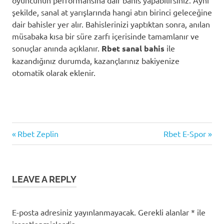
şekilde, sanal at yarışlarında hangi atın birinci geleceğine
dair bahisler yer alır. Bahislerinizi yaptıktan sonra, anılan
müsabaka kısa bir süre zarfı içerisinde tamamlanır ve
sonuçlar anında açıklanır.
Rbet sanal bahis
ile
kazandığınız durumda, kazançlarınız bakiyenize
otomatik olarak eklenir.
Previous
Next
Yazı
Rbet Zeplin
Rbet E-Spor
Post:
Post:
gezinmesi
LEAVE A REPLY
E-posta adresiniz yayınlanmayacak.
Gerekli alanlar
*
ile
işaretlenmişlerdir