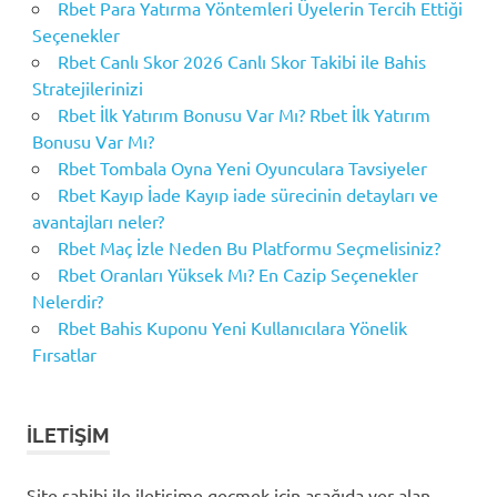
Rbet Para Yatırma Yöntemleri Üyelerin Tercih Ettiği
Seçenekler
Rbet Canlı Skor 2026 Canlı Skor Takibi ile Bahis
Stratejilerinizi
Rbet İlk Yatırım Bonusu Var Mı? Rbet İlk Yatırım
Bonusu Var Mı?
Rbet Tombala Oyna Yeni Oyunculara Tavsiyeler
Rbet Kayıp İade Kayıp iade sürecinin detayları ve
avantajları neler?
Rbet Maç İzle Neden Bu Platformu Seçmelisiniz?
Rbet Oranları Yüksek Mı? En Cazip Seçenekler
Nelerdir?
Rbet Bahis Kuponu Yeni Kullanıcılara Yönelik
Fırsatlar
İLETIŞIM
Site sahibi ile iletişime geçmek için aşağıda yer alan