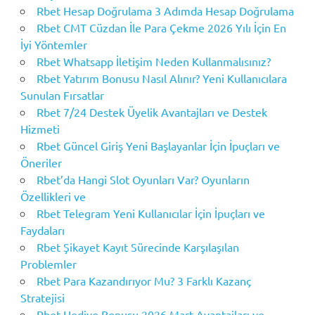
Rbet Hesap Doğrulama 3 Adımda Hesap Doğrulama
Rbet CMT Cüzdan İle Para Çekme 2026 Yılı İçin En
İyi Yöntemler
Rbet Whatsapp İletişim Neden Kullanmalısınız?
Rbet Yatırım Bonusu Nasıl Alınır? Yeni Kullanıcılara
Sunulan Fırsatlar
Rbet 7/24 Destek Üyelik Avantajları ve Destek
Hizmeti
Rbet Güncel Giriş Yeni Başlayanlar İçin İpuçları ve
Öneriler
Rbet’da Hangi Slot Oyunları Var? Oyunların
Özellikleri ve
Rbet Telegram Yeni Kullanıcılar İçin İpuçları ve
Faydaları
Rbet Şikayet Kayıt Sürecinde Karşılaşılan
Problemler
Rbet Para Kazandırıyor Mu? 3 Farklı Kazanç
Stratejisi
Rbet Hediye Bonusu 2026 Mart Avantajları ve