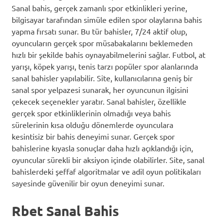
Sanal bahis, gerçek zamanlı spor etkinlikleri yerine,
bilgisayar tarafından simüle edilen spor olaylarına bahis
yapma fırsatı sunar. Bu tür bahisler, 7/24 aktif olup,
oyuncuların gerçek spor müsabakalarını beklemeden
hızlı bir şekilde bahis oynayabilmelerini sağlar. Futbol, at
yarışı, köpek yarışı, tenis tarzı popüler spor alanlarında
sanal bahisler yapılabilir. Site, kullanıcılarına geniş bir
sanal spor yelpazesi sunarak, her oyuncunun ilgisini
çekecek seçenekler yaratır. Sanal bahisler, özellikle
gerçek spor etkinliklerinin olmadığı veya bahis
sürelerinin kısa olduğu dönemlerde oyunculara
kesintisiz bir bahis deneyimi sunar. Gerçek spor
bahislerine kıyasla sonuçlar daha hızlı açıklandığı için,
oyuncular sürekli bir aksiyon içinde olabilirler. Site, sanal
bahislerdeki şeffaf algoritmalar ve adil oyun politikaları
sayesinde güvenilir bir oyun deneyimi sunar.
Rbet Sanal Bahis