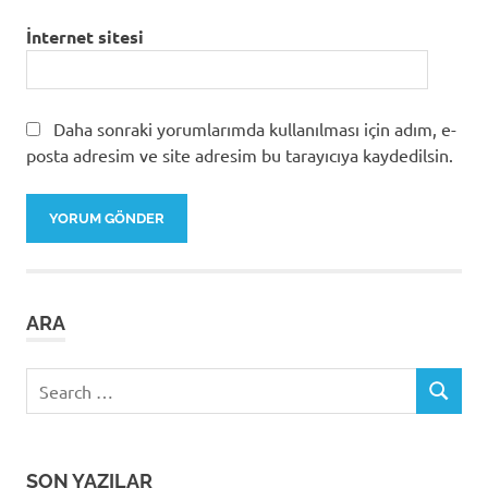
İnternet sitesi
Daha sonraki yorumlarımda kullanılması için adım, e-
posta adresim ve site adresim bu tarayıcıya kaydedilsin.
ARA
Search
SEARCH
for:
SON YAZILAR