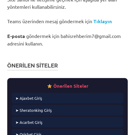
yöntemleri kullanabilirsiniz.
Teams üzerinden mesaj göndermek için
Tıklayın
E-posta
göndermek için
bahisrehberim7@gmail.com
adresini kullanın.
ÖNERILEN SITELER
Önerilen Siteler
➤ Ajaxbet Giriş
➤ Sheratonking Giriş
➤ Acarbet Giriş
➤ Orisbet Giriş