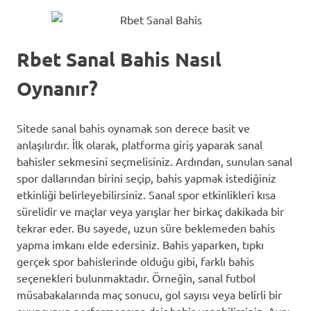
Rbet Sanal Bahis Nasıl
Oynanır?
Sitede sanal bahis oynamak son derece basit ve
anlaşılırdır. İlk olarak, platforma giriş yaparak sanal
bahisler sekmesini seçmelisiniz. Ardından, sunulan sanal
spor dallarından birini seçip, bahis yapmak istediğiniz
etkinliği belirleyebilirsiniz. Sanal spor etkinlikleri kısa
sürelidir ve maçlar veya yarışlar her birkaç dakikada bir
tekrar eder. Bu sayede, uzun süre beklemeden bahis
yapma imkanı elde edersiniz. Bahis yaparken, tıpkı
gerçek spor bahislerinde olduğu gibi, farklı bahis
seçenekleri bulunmaktadır. Örneğin, sanal futbol
müsabakalarında maç sonucu, gol sayısı veya belirli bir
oyuncunun performansına dair bahis yapabilirsiniz. Aynı