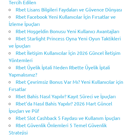
Tercih Edilen
Rbet Lisans Bilgileri Faydaları ve Güvence Dünyası
Rbet Facebook Yeni Kullanıcılar İçin Fırsatlar ve
İzleme İpuçları
Rbet Hoşgeldin Bonusu Yeni Kullanıcı Avantajları
Rbet Starlight Princess Oyna Yeni Oyun Taktikleri
ve İpuçları
Rbet İletişim Kullanıcılar İçin 2026 Güncel İletişim
Yöntemleri
Rbet Üyelik İptali Neden Rbette Üyelik İptali
Yapmalısınız?
Rbet Çevrimsiz Bonus Var Mı? Yeni Kullanıcılar için
Fırsatlar
Rbet Bahis Nasıl Yapılır? Kayıt Süreci ve İpuçları
Rbet’da Nasıl Bahis Yapılır? 2026 Mart Güncel
İpuçları ve Püf
Rbet Slot Cashback 5 Faydası ve Kullanım İpuçları
Rbet Güvenlik Önlemleri 5 Temel Güvenlik
Stratejisi