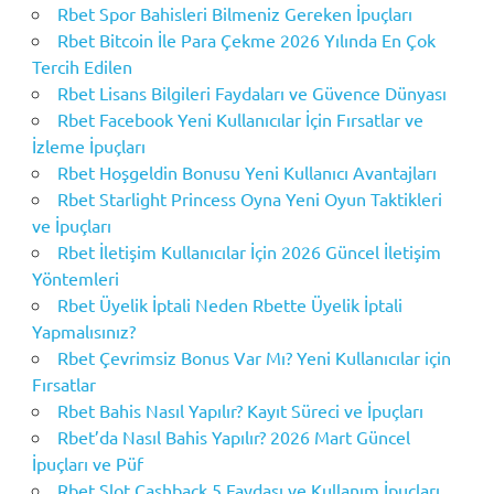
Rbet Spor Bahisleri Bilmeniz Gereken İpuçları
Rbet Bitcoin İle Para Çekme 2026 Yılında En Çok
Tercih Edilen
Rbet Lisans Bilgileri Faydaları ve Güvence Dünyası
Rbet Facebook Yeni Kullanıcılar İçin Fırsatlar ve
İzleme İpuçları
Rbet Hoşgeldin Bonusu Yeni Kullanıcı Avantajları
Rbet Starlight Princess Oyna Yeni Oyun Taktikleri
ve İpuçları
Rbet İletişim Kullanıcılar İçin 2026 Güncel İletişim
Yöntemleri
Rbet Üyelik İptali Neden Rbette Üyelik İptali
Yapmalısınız?
Rbet Çevrimsiz Bonus Var Mı? Yeni Kullanıcılar için
Fırsatlar
Rbet Bahis Nasıl Yapılır? Kayıt Süreci ve İpuçları
Rbet’da Nasıl Bahis Yapılır? 2026 Mart Güncel
İpuçları ve Püf
Rbet Slot Cashback 5 Faydası ve Kullanım İpuçları