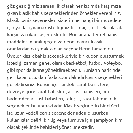
göz gezdiğimiz zaman ilk olarak her kısımda karşımıza
çıkan klasik bahis seçeneklerinden örnekler verebiliriz.
Klasik bahis seçenekleri sizlerin herhangi bir mücadele
için ya da oynamak istediğiniz bir maç için direkt olarak
karşınıza çıkan seçeneklerdir. Bunlar ana temel bahis
maddeleri olarak geçen ve genel olarak klasik
oranlardan oluşmakta olan seçeneklerin tamamıdır.
Üyeler klasik bahis seçenekleriyle bir kupon oluşturmak
istediği zaman genel olarak basketbol, futbol, voleybol
gibi spor dallarına yöneltilmektedir. Bunların haricinde
geri kalan otuzdan fazla spor dalında klasik seçenekleri
görebilirsiniz. Bunun içerisindeki taraf bu sizlere,
devreye göre taraf bahisleri, alt üst bahisleri, her
bademden alt üst bahisleri, tek çift, skor tahmini gibi
seçenekler bulunmaktadır. Klasik seçimlerin bir diğeri
ise uzun vadeli bahis seçeneklerinden oluşurken
kullanıcılar belirli bir lig veya turnuva için şampiyon kim
olacak şeklinde bahisleri yönetilmektedir.