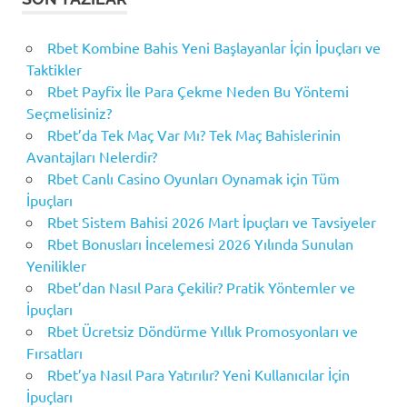
Rbet Kombine Bahis Yeni Başlayanlar İçin İpuçları ve
Taktikler
Rbet Payfix İle Para Çekme Neden Bu Yöntemi
Seçmelisiniz?
Rbet’da Tek Maç Var Mı? Tek Maç Bahislerinin
Avantajları Nelerdir?
Rbet Canlı Casino Oyunları Oynamak için Tüm
İpuçları
Rbet Sistem Bahisi 2026 Mart İpuçları ve Tavsiyeler
Rbet Bonusları İncelemesi 2026 Yılında Sunulan
Yenilikler
Rbet’dan Nasıl Para Çekilir? Pratik Yöntemler ve
İpuçları
Rbet Ücretsiz Döndürme Yıllık Promosyonları ve
Fırsatları
Rbet’ya Nasıl Para Yatırılır? Yeni Kullanıcılar İçin
İpuçları