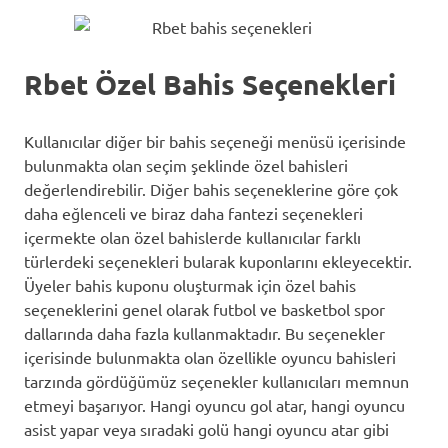
Rbet Özel Bahis Seçenekleri
Kullanıcılar diğer bir bahis seçeneği menüsü içerisinde
bulunmakta olan seçim şeklinde özel bahisleri
değerlendirebilir. Diğer bahis seçeneklerine göre çok
daha eğlenceli ve biraz daha fantezi seçenekleri
içermekte olan özel bahislerde kullanıcılar farklı
türlerdeki seçenekleri bularak kuponlarını ekleyecektir.
Üyeler bahis kuponu oluşturmak için özel bahis
seçeneklerini genel olarak futbol ve basketbol spor
dallarında daha fazla kullanmaktadır. Bu seçenekler
içerisinde bulunmakta olan özellikle oyuncu bahisleri
tarzında gördüğümüz seçenekler kullanıcıları memnun
etmeyi başarıyor. Hangi oyuncu gol atar, hangi oyuncu
asist yapar veya sıradaki golü hangi oyuncu atar gibi