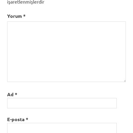
işaretlenmişlerdir
Yorum
*
Ad
*
E-posta
*