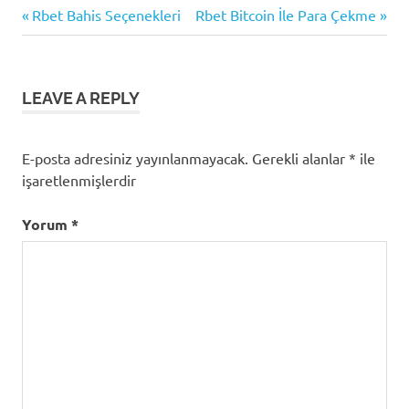
Previous
Next
Yazı
Rbet Bahis Seçenekleri
Rbet Bitcoin İle Para Çekme
Post:
Post:
gezinmesi
LEAVE A REPLY
E-posta adresiniz yayınlanmayacak.
Gerekli alanlar
*
ile
işaretlenmişlerdir
Yorum
*