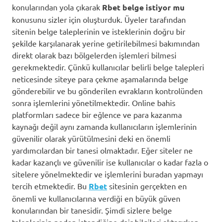
konularından yola çıkarak
Rbet belge istiyor mu
konusunu sizler için oluşturduk. Üyeler tarafından
sitenin belge taleplerinin ve isteklerinin doğru bir
şekilde karşılanarak yerine getirilebilmesi bakımından
direkt olarak bazı bölgelerden işlemleri bilmesi
gerekmektedir. Çünkü kullanıcılar belirli belge talepleri
neticesinde siteye para çekme aşamalarında belge
gönderebilir ve bu gönderilen evrakların kontrolünden
sonra işlemlerini yönetilmektedir. Online bahis
platformları sadece bir eğlence ve para kazanma
kaynağı değil aynı zamanda kullanıcıların işlemlerinin
güvenilir olarak yürütülmesini deki en önemli
yardımcılardan bir tanesi olmaktadır. Eğer siteler ne
kadar kazançlı ve güvenilir ise kullanıcılar o kadar fazla o
sitelere yönelmektedir ve işlemlerini buradan yapmayı
tercih etmektedir. Bu
Rbet
sitesinin gerçekten en
önemli ve kullanıcılarına verdiği en büyük güven
konularından bir tanesidir. Şimdi sizlere belge
taleplerinin neden istendiğine dair bilgileri aktarırken