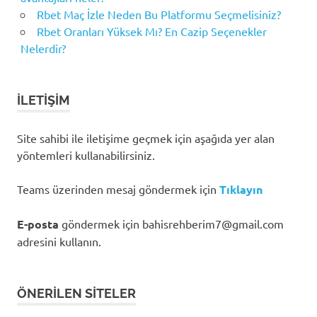
Rbet Maç İzle Neden Bu Platformu Seçmelisiniz?
Rbet Oranları Yüksek Mı? En Cazip Seçenekler
Nelerdir?
İLETIŞIM
Site sahibi ile iletişime geçmek için aşağıda yer alan
yöntemleri kullanabilirsiniz.
Teams üzerinden mesaj göndermek için
Tıklayın
E-posta
göndermek için
bahisrehberim7@gmail.com
adresini kullanın.
ÖNERILEN SITELER