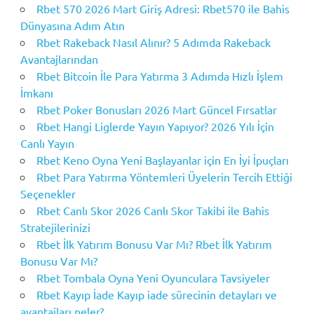
Rbet 570 2026 Mart Giriş Adresi: Rbet570 ile Bahis
Dünyasına Adım Atın
Rbet Rakeback Nasıl Alınır? 5 Adımda Rakeback
Avantajlarından
Rbet Bitcoin İle Para Yatırma 3 Adımda Hızlı İşlem
İmkanı
Rbet Poker Bonusları 2026 Mart Güncel Fırsatlar
Rbet Hangi Liglerde Yayın Yapıyor? 2026 Yılı İçin
Canlı Yayın
Rbet Keno Oyna Yeni Başlayanlar için En İyi İpuçları
Rbet Para Yatırma Yöntemleri Üyelerin Tercih Ettiği
Seçenekler
Rbet Canlı Skor 2026 Canlı Skor Takibi ile Bahis
Stratejilerinizi
Rbet İlk Yatırım Bonusu Var Mı? Rbet İlk Yatırım
Bonusu Var Mı?
Rbet Tombala Oyna Yeni Oyunculara Tavsiyeler
Rbet Kayıp İade Kayıp iade sürecinin detayları ve
avantajları neler?