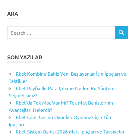
ARA
Search
SEARCH
for:
SON YAZILAR
Rbet Kombine Bahis Yeni Başlayanlar İçin İpuçları ve
Taktikler
Rbet Payfix İle Para Çekme Neden Bu Yöntemi
Seçmelisiniz?
Rbet’da Tek Maç Var Mı? Tek Maç Bahislerinin
Avantajları Nelerdir?
Rbet Canlı Casino Oyunları Oynamak için Tüm
İpuçları
Rbet Sistem Bahisi 2026 Mart İpuçları ve Tavsiyeler