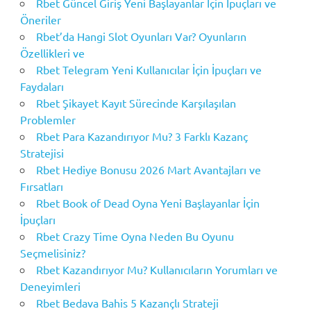
Rbet Güncel Giriş Yeni Başlayanlar İçin İpuçları ve
Öneriler
Rbet’da Hangi Slot Oyunları Var? Oyunların
Özellikleri ve
Rbet Telegram Yeni Kullanıcılar İçin İpuçları ve
Faydaları
Rbet Şikayet Kayıt Sürecinde Karşılaşılan
Problemler
Rbet Para Kazandırıyor Mu? 3 Farklı Kazanç
Stratejisi
Rbet Hediye Bonusu 2026 Mart Avantajları ve
Fırsatları
Rbet Book of Dead Oyna Yeni Başlayanlar İçin
İpuçları
Rbet Crazy Time Oyna Neden Bu Oyunu
Seçmelisiniz?
Rbet Kazandırıyor Mu? Kullanıcıların Yorumları ve
Deneyimleri
Rbet Bedava Bahis 5 Kazançlı Strateji