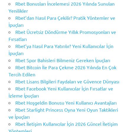
Rbet Bonusları İncelemesi 2026 Yılında Sunulan
Yenilikler
Rbet’dan Nasıl Para Çekilir? Pratik Yöntemler ve
İpuçları
Rbet Ücretsiz Döndürme Yıllık Promosyonları ve
Fırsatları
Rbet’ya Nasıl Para Yatırılır? Yeni Kullanıcılar İçin
İpuçları
Rbet Spor Bahisleri Bilmeniz Gereken İpuçları
Rbet Bitcoin İle Para Çekme 2026 Yılında En Çok
Tercih Edilen
Rbet Lisans Bilgileri Faydaları ve Güvence Dünyası
Rbet Facebook Yeni Kullanıcılar İçin Fırsatlar ve
İzleme İpuçları
Rbet Hoşgeldin Bonusu Yeni Kullanıcı Avantajları
Rbet Starlight Princess Oyna Yeni Oyun Taktikleri
ve İpuçları
Rbet İletişim Kullanıcılar İçin 2026 Güncel İletişim
Yöntemleri