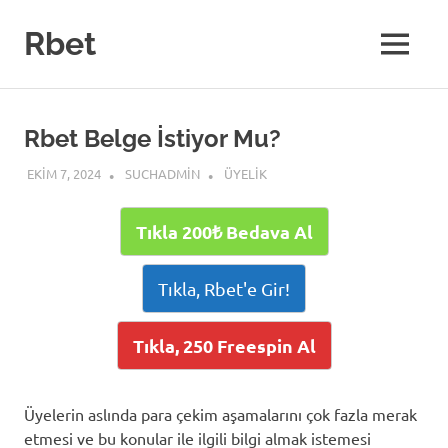
Skip
to
Rbet
MENU
content
Rbet Belge İstiyor Mu?
EKIM 7, 2024
SUCHADMIN
ÜYELIK
Tıkla 200₺ Bedava Al
Tıkla, Rbet'e Gir!
Tıkla, 250 Freespin Al
Üyelerin aslında para çekim aşamalarını çok fazla merak
etmesi ve bu konular ile ilgili bilgi almak istemesi