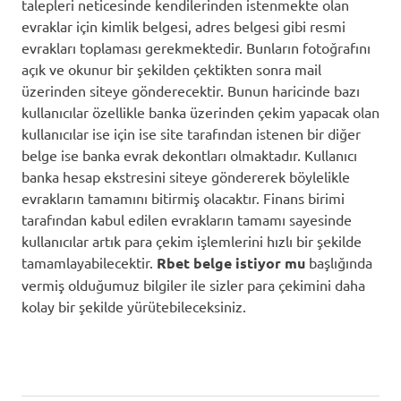
talepleri neticesinde kendilerinden istenmekte olan
evraklar için kimlik belgesi, adres belgesi gibi resmi
evrakları toplaması gerekmektedir. Bunların fotoğrafını
açık ve okunur bir şekilden çektikten sonra mail
üzerinden siteye gönderecektir. Bunun haricinde bazı
kullanıcılar özellikle banka üzerinden çekim yapacak olan
kullanıcılar ise için ise site tarafından istenen bir diğer
belge ise banka evrak dekontları olmaktadır. Kullanıcı
banka hesap ekstresini siteye göndererek böylelikle
evrakların tamamını bitirmiş olacaktır. Finans birimi
tarafından kabul edilen evrakların tamamı sayesinde
kullanıcılar artık para çekim işlemlerini hızlı bir şekilde
tamamlayabilecektir.
Rbet belge istiyor mu
başlığında
vermiş olduğumuz bilgiler ile sizler para çekimini daha
kolay bir şekilde yürütebileceksiniz.